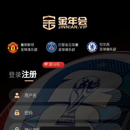
送
18
元
注册
登录